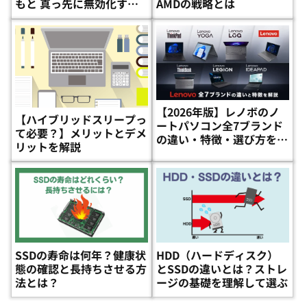
もと 真っ先に無効化する
AMDの戦略とは
設定方法
【2026年版】レノボのノ
【ハイブリッドスリープっ
ートパソコン全7ブランド
て必要？】メリットとデメ
の違い・特徴・選び方を徹
リットを解説
底比較！
SSDの寿命は何年？健康状
HDD（ハードディスク）
態の確認と長持ちさせる方
とSSDの違いとは？ストレ
法とは？
ージの基礎を理解して選ぶ