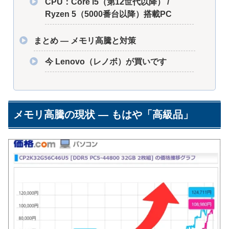
CPU：Core i5（第12世代以降） /
Ryzen 5（5000番台以降）搭載PC
まとめ ― メモリ高騰と対策
今 Lenovo（レノボ）が買いです
メモリ高騰の現状 ― もはや「高級品」