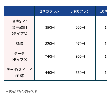
2ギガプラン
5ギガプラン
10ギ
音声SIM/
音声eSIM
850円
990円
1,5
（タイプA）
SMS
820円
970円
1,4
データ
740円
900円
1,4
（タイプD）
データeSIM（ド
440円
660円
1,1
コモ網）
＊税込価格の表示です。